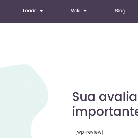
Leads
Wiki
Blog
Sua avali
importante
[wp-review]