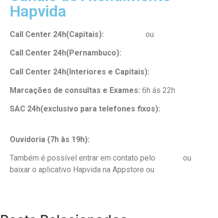
Hapvida
Call Center 24h(Capitais):
4002-3633
ou
4020-3633
Call Center 24h(Pernambuco):
4002-2870
Call Center 24h(Interiores e Capitais):
0300-313-3633
Marcações de consultas e Exames:
6h ás 22h
SAC 24h(exclusivo para telefones fixos):
0800-280-
9130
Ouvidoria (7h às 19h):
4020-9091
Também é possível entrar em contato pelo
Twitter
ou
baixar o aplicativo Hapvida na Appstore ou
Google Play