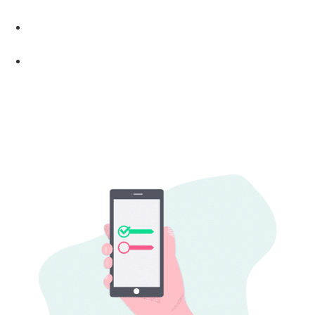
Sucesso no B2B
10 Dicas práticas para aumentar as vendas de planos
de saúde
Unimed