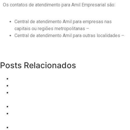
Os contatos de atendimento para Amil Empresarial são:
Central de atendimento Amil para empresas nas
capitais ou regiões metropolitanas –
3003-1322
Central de atendimento Amil para outras localidades –
0800 703 9800
Posts Relacionados
Título do Artigo
Corretor Iniciante: Como se destacar?
Ilumia: Descubra Como Conseguir o Tratamento de
Psoríase!
Hapvida Belém
Planos de Saúde para MEI: Guia Completo para
Escolher o Melhor
Características Cruciais para Ser um Vendedor de