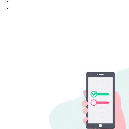
Descubra o Fascinante Mundo do Assunto do Artigo
Unimed