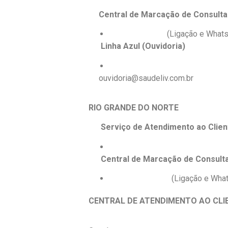
Central de Marcação de Consulta
(85) 3108-4606
(Ligação e What
Linha Azul (Ouvidoria)
(85) 3108-4606
ouvidoria@saudeliv.com.br
RIO GRANDE DO NORTE
Serviço de Atendimento ao Clien
(84) 4000-1661
Central de Marcação de Consult
(84) 99607-0003
(Ligação e Wha
CENTRAL DE ATENDIMENTO AO CLI