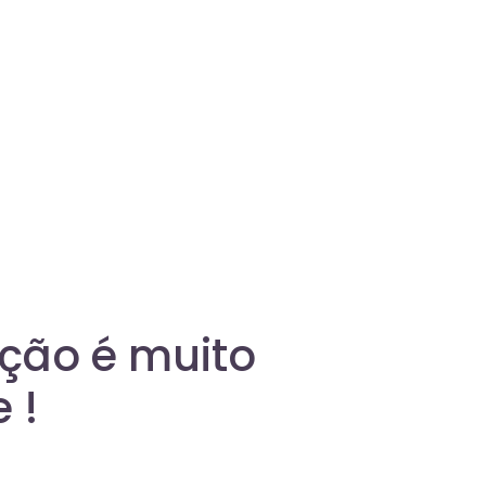
m de Programação Ideal Baseando-se nas
r Acesso a Este Tratamento Crucial?
ação é muito
 !