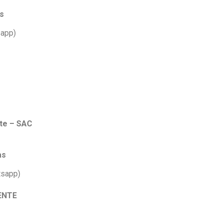
s
sapp)
te – SAC
as
tsapp)
ENTE