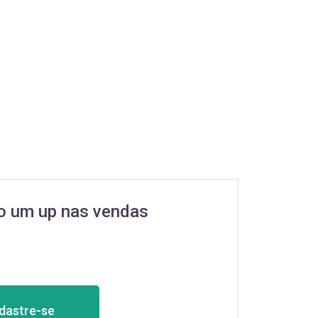
o um up nas vendas
dastre-se