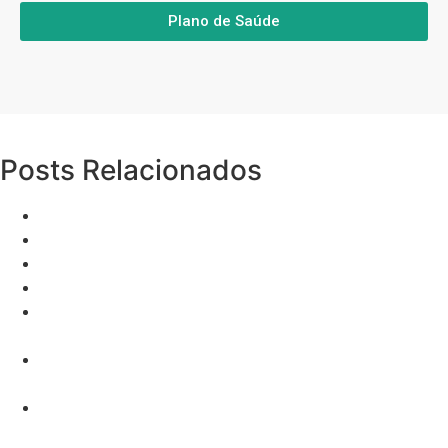
Plano de Saúde
Posts Relacionados
Título do Artigo
Sistema de Automação Comercial: Oque é?
Intermédica
Planos Hapvida Manaus
Como ajudar seus clientes a entenderem o contrato
de plano de um plano de saúde
Melhores práticas para acompanhar clientes de
planos de saúde
Estratégia de Vendas Online: Como Maximizar o Funil
de Marketing e Converter Leads em Vendas B2B