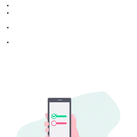
Bradesco Fortaleza
Blinatumomab: A Revolução no Tratamento do
Câncer Que Você Precisa Conhecer
Vender para Executivos C-Level: Estratégias e
Táticas Eficientes
og2