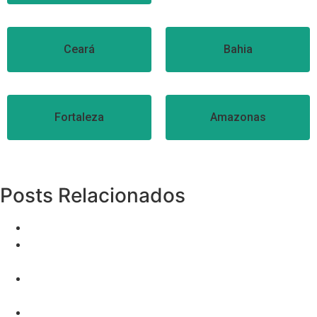
Ceará
Bahia
Fortaleza
Amazonas
Posts Relacionados
Amil
Conteúdo Direcionado: A Chave para Vendas B2B de
Sucesso
Os melhores gatilhos mentais para leads de planos
de saúde
og2