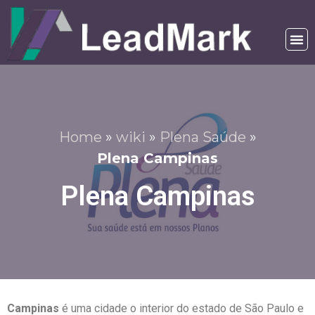
Home
»
wiki
»
Plena Saúde
»
Plena Campinas
Plena Campinas
Campinas
é uma cidade o interior
do estado de São Paulo e