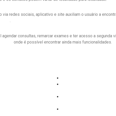
via redes sociais, aplicativo e site auxiliam o usuário a encontr
Store
.
l agendar consultas, remarcar exames e ter acesso a segunda via
ciários
onde é possível encontrar ainda mais funcionalidades.
Como Reduzir Objeções de 
as na sua profissão!
Descubra as Qualidades do
m atendimento online
de Gestão
Relacionamento com o Clien
Confiança
Leads de plano de saúde pa