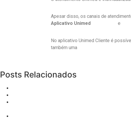
Apesar disso, os canais de atendimento 
Aplicativo Unimed
Google Play
e
App 
No aplicativo Unimed Cliente é possíve
também uma
área exclusiva para benefi
Posts Relacionados
Quanto custa um lead para plano de saúde
Feedforward: Pratique e desenvolva novas competênci
Corretor de plano de saúde: Aprenda como prestar u
excelente
Como vender passivamente?