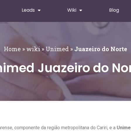
Leads
Wiki
Blog
Home
»
wiki
»
Unimed
»
Juazeiro do Norte
imed Juazeiro do No
rense, componente da região metropolitana do Cariri, e a
Unime