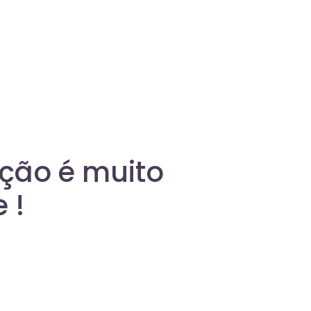
ação é muito
 !