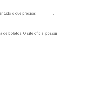
ar tudo o que precisa:
Facebook
,
 de boletos. O site oficial possuí
Clientes e Aumentar Vendas Eficazmente
s Vendedores Bem-Sucedidos e Suas Habilidades
te: Técnicas para Corretores Construírem
ra Rio de Janeiro