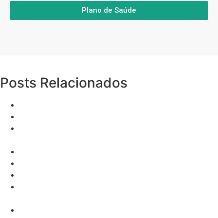
Plano de Saúde
Posts Relacionados
Mairinque
Pacote de leads: 6 dicas para aumentar suas vendas
Venesta: Entenda a Cobertura de Medicamentos pelo
Plano de Saúde
Exames de alto custo em Planos de Saúde
Planos QSaúde São Paulo
Empresas de vendas de leads para plano de saúde
Dicas para lidar com clientes insatisfeitos e reduzir o
churn
Método dos Supervendedores: Transforme suas