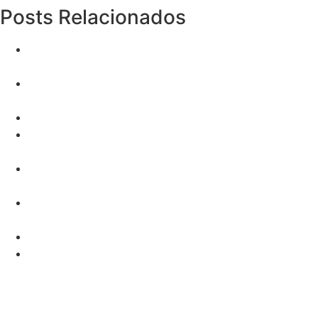
Posts Relacionados
Captação de Clientes: 5 Estratégias Infalíveis para
Aumentar suas Vendas
Compra de leads para planos de saúde PME: Guia
rápido
Bradesco Campinas
Portabilidade de Planos de Saúde: Como Incluir
Dependentes?
Como convencer clientes a escolher planos de saúde
além do preço
Operadoras: O que é e Quais são as maiores do
Brasil?
Santo André
Tiotepa: Descubra Como Acesso a Medicamento
Sem Registro Funciona