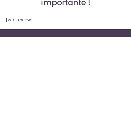
importante !
[wp-review]
Política de Privacidade
Contato
Whatsapp
Praca D José Gaspar 134 - lj 3 - República, São Paulo - SP, 01047-