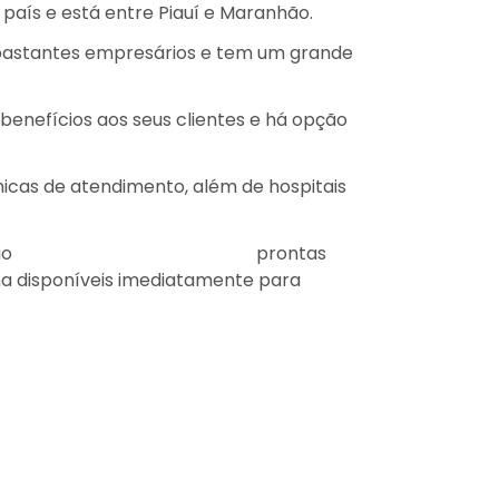
 país e está entre Piauí e Maranhão.
m bastantes empresários e tem um grande
benefícios aos seus clientes e há opção
icas de atendimento, além de hospitais
ão
Leads de Plano de Saúde
prontas
na disponíveis imediatamente para