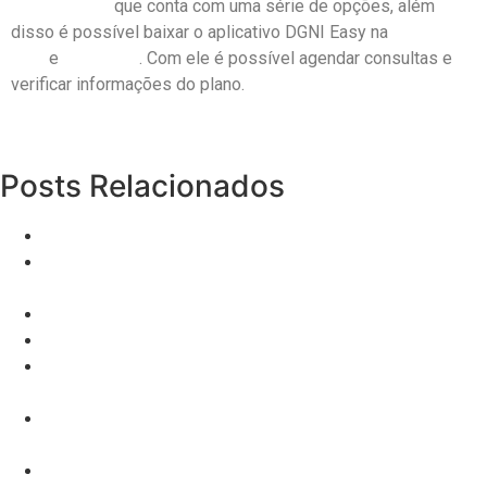
beneficiários
que conta com uma série de opções, além
disso é possível baixar o aplicativo DGNI Easy na
Google
Play
e
App Store
. Com ele é possível agendar consultas e
verificar informações do plano.
Posts Relacionados
Como Fazer um Pitch Eficaz para Planos de Saúde
Técnicas de Vendas para Planos de Saúde com
Ampla Rede Credenciada
Plano de Saúde
Benefícios da Jabuticaba!
Como a venda de indicação de planos de saúde
pode mudar a sua corretora
Pressionar Clientes ou Apoiar? A Arte da Venda
Consultiva
Descubra Técnicas Infalíveis para Ser um Corretor de