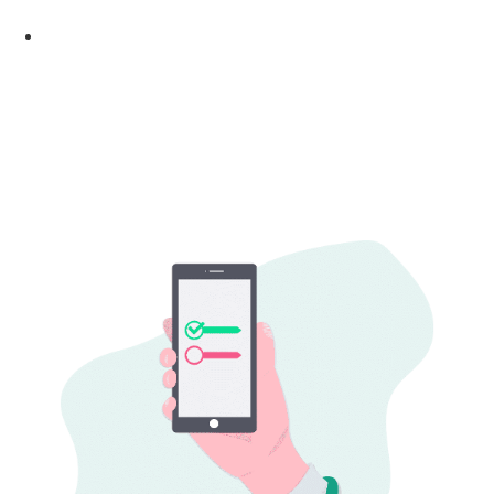
Sucesso
Feedforward: Pratique e desenvolva novas
competências na sua profissão!