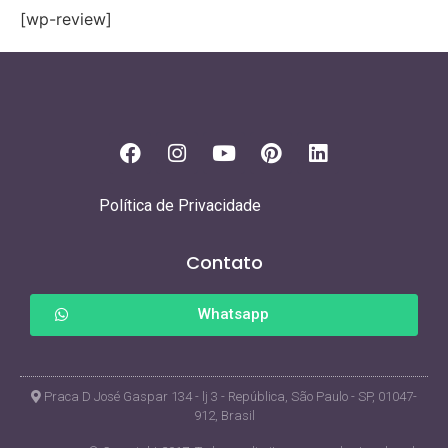
[wp-review]
Política de Privacidade
Contato
Whatsapp
Praca D José Gaspar 134 - lj 3 - República, São Paulo - SP, 01047-
912, Brasil