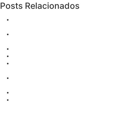
Posts Relacionados
Trastuzumabe: Descubra os Direitos de Cobertura
nos Planos de Saúde
Desmascarando Mitos sobre Pobreza: A Verdade que
Ninguém Conta
Caucaia
10 Alimentos que Aumentam a Imunidade!
Ibrutinib: Descubra Como Garantir Sua Cobertura
pelos Planos de Saúde
Vender Para Empresas: O Segredo Que Você Não
Conhece!
5 Estratégias Eficazes na Captação de Leads
Informações Hospital Uniclinic Fortaleza