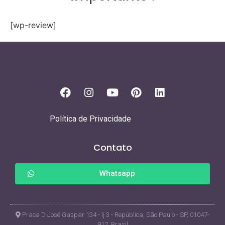
[wp-review]
Política de Privacidade
Contato
Whatsapp
Praca D José Gaspar 134 - lj 3 - República, São Paulo - SP, 01047-
912, Brasil