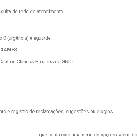
sulta de rede de atendimento.
o 0 (urgência) e aguarde.
EXAMES
entros Clínicos Próprios do GNDI.
nto e registro de reclamações, sugestões ou elogios.
a de beneficiários
que conta com uma série de opções, além diss