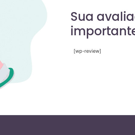
Sua avali
importante
[wp-review]