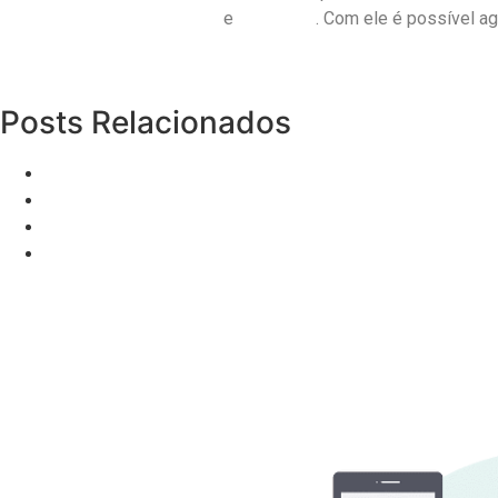
Google Play
e
App Store
. Com ele é possível ag
Posts Relacionados
Melhores práticas de comunicação com leads no Wh
Marketing Online para Corretores
Planos de saúde para Crianças: Principais dúvidas
Norte de Santa Catarina