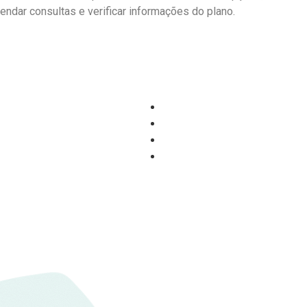
endar consultas e verificar informações do plano.
atsApp
Alta Performance: Alcançar
Coronavírus: o que você pr
Comprovação de Sucesso: 
Geração de Leads em Plano