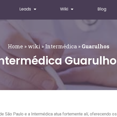
Leads
Wiki
Blog
Home
»
wiki
»
Intermédica
»
Guarulhos
Intermédica Guarulho
de São Paulo e a Intermédica atua fortemente alí, oferecendo os 