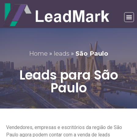
Home
»
leads
»
São Paulo
Leads para São
Paulo
Vendedores, empresas e escritórios da região de São
Paulo agora podem contar com a venda de leads