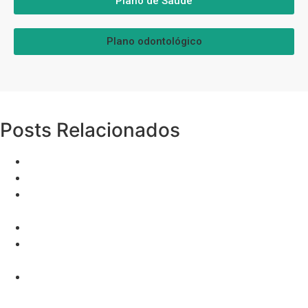
Plano de Saúde
Plano odontológico
Posts Relacionados
Lichia: Não só na Virada, Consuma o ano todo!
Vendas Ativas: O que são e como implementar?
Elabore um Currículo Eficiente e Aumente Suas
Chances de Emprego
Qual o melhor teste de gravidez?
A Melhor Técnica de Vendas: Promessa, Projeto,
Prova e Pesca
Hospitais de Transição: Direitos e Cobertura dos
Planos de Saúde