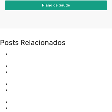
Plano de Saúde
Posts Relacionados
Feedback positivo: Como usar depoimentos de
clientes para crescer seu negócio
Por que fazer nutrição de leads?
Valor nas Vendas: Descubra o Segredo para Fidelizar
Clientes
Bradesco
Descubra a hora certa de investir em leads para
plano de saúde
Pacote de leads: 6 dicas para aumentar suas vendas
Política para contestação e devolução