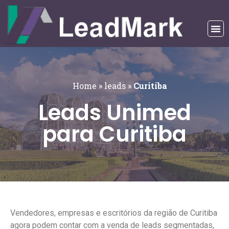
Home
»
leads
»
Curitiba
Leads Unimed
para Curitiba
Vendedores, empresas e escritórios da região de Curitiba
agora podem contar com a venda de leads segmentadas,