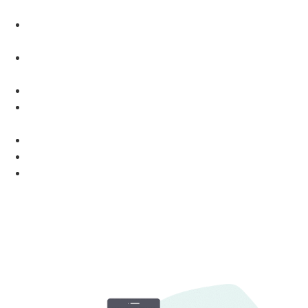
Clientes Fáceis
Dicas para script de vendas de plano de saúde no
WhatsApp
Script de vendas para planos de saúde online:
Transforme seu negócio agora
Como tratar queimaduras de sol
Análise de mercado: Como escolher os melhores
planos de saúde para oferecer aos seus clientes
Mauá
Plano de Saúde
Santo André