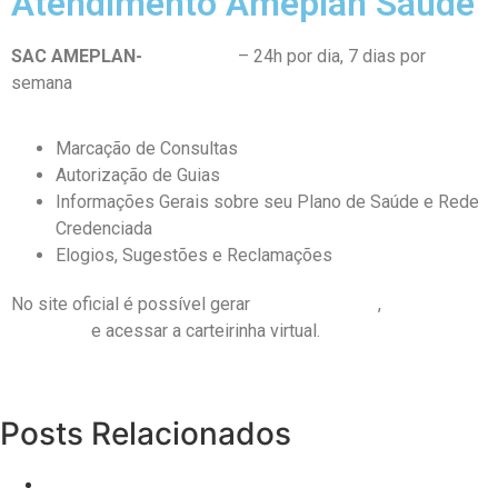
Atendimento Ameplan Saúde
SAC AMEPLAN-
2766-1800
– 24h por dia, 7 dias por
semana
Marcação de Consultas
Autorização de Guias
Informações Gerais sobre seu Plano de Saúde e Rede
Credenciada
Elogios, Sugestões e Reclamações
No site oficial é possível gerar
2ª via de boleto
,
agendar
consultas
e acessar a carteirinha virtual.
Posts Relacionados
Venda como Performance: Aprenda a Conquistar