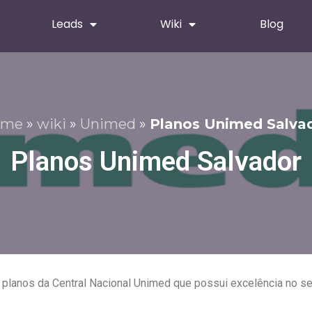
Leads
Wiki
Blog
ome
»
wiki
»
Unimed
»
Planos Unimed Salva
Planos Unimed Salvador
planos da Central Nacional Unimed que possui excelência no s