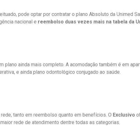
uado, pode optar por contratar o plano Absoluto da Unimed Sal
gência nacional e
reembolso duas vezes mais na tabela da U
um plano ainda mais completo. A acomodação também é em apart
rativa, e ainda plano odontológico conjugado ao saúde.
a rede, tanto em reembolso quanto em benefícios. O
Exclusivo
o
a maior rede de atendimento dentre todas as categorias.