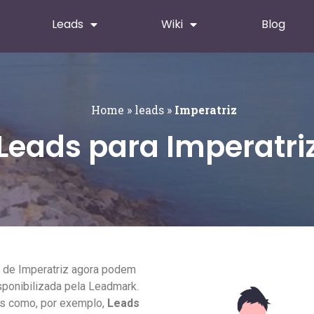
Leads
Wiki
Blog
Home
»
leads
»
Imperatriz
Leads para Imperatri
o de Imperatriz agora podem
ponibilizada pela Leadmark.
os como, por exemplo,
Leads