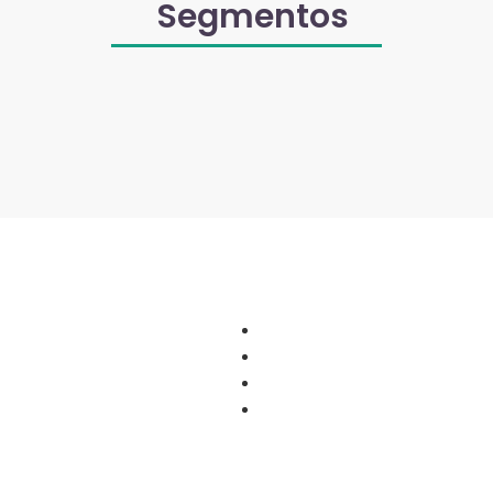
Segmentos
Como Padrões e Treinamen
Axitinib: Descubra como ga
Outubro Rosa: Ajude seus cl
s de saúde
Storytelling: Como aplicá-