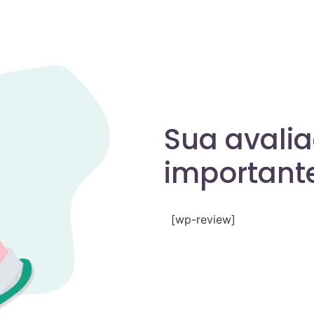
Sua avali
importante
[wp-review]