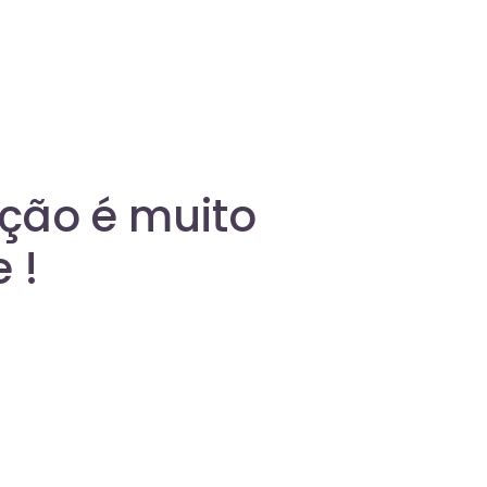
ação é muito
 !