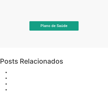
Plano de Saúde
Posts Relacionados
Recrutamento e Seleção de pessoas, como se faz?
Plano de Saúde Porto Seguro: Saiba Como Contratar
Hapvida Parauapebas
Melhores práticas de persuasão em vendas de plano