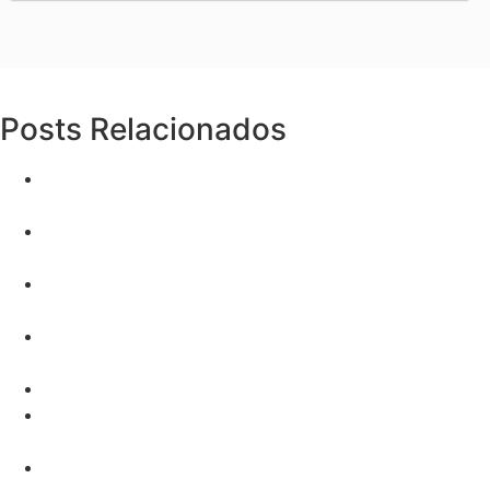
Posts Relacionados
Metodologia Receita Previsível: A Chave para Vendas
Eficientes
Como apresentar benefícios e quebrar objeções em
planos de saúde
Storytelling: A Chave Para Engajar o Público
Moderno
Letrozol: Conheça Seus Direitos e Como Garantir a
Cobertura
comprar lead planos de saúde
Como criar um diferencial na venda de planos de
saúde
Networking Eficiente para Corretores de Saúde