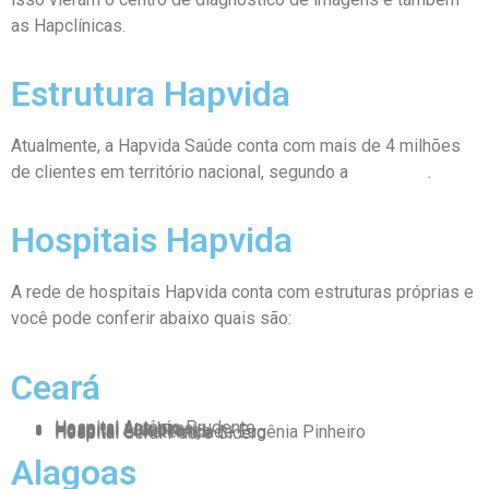
as Hapclínicas.
Estrutura Hapvida
Atualmente, a Hapvida Saúde conta com mais de 4 milhões
de clientes em território nacional, segundo a
Wikipédia
.
Hospitais Hapvida
A rede de hospitais Hapvida conta com estruturas próprias e
você pode conferir abaixo quais são:
Ceará
Hospital Antônio Prudente
Hospital Ana Lima
Hospital Aldeota
Hospital Luís França
Hospital e Maternidade Eugênia Pinheiro
Hospital Geral Padre Cícero
Alagoas