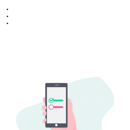
Negócios Modernos
Juiz de Fora
Plano de Saúde
LeadMark: solução para crescer no mercado de
planos de saúde!