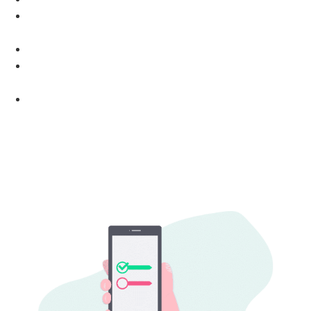
O Mal de 2021: Síndrome de Burnout, o que é e como
evitá-lo
Arujá
Como a telemedicina pode te ajudar a vender mais
planos de saúde?
Planos Hapvida Joinville