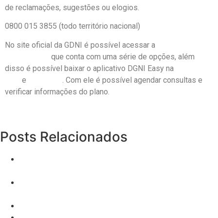
de reclamações, sugestões ou elogios.
0800 015 3855 (todo território nacional)
No site oficial da GDNI é possível acessar a
área de
beneficiários
que conta com uma série de opções, além
disso é possível baixar o aplicativo DGNI Easy na
Google
Play
e
App Store
. Com ele é possível agendar consultas e
verificar informações do plano.
Posts Relacionados
O que são Leads não qualificadas e o que fazer com
elas?
Comprar indicações de planos de saúde – descubra
tudo sobre esse investimento
Plano de Saúde
Descubra como vender plano de saúde