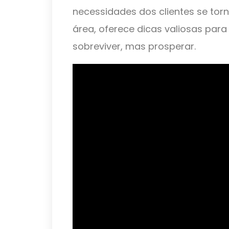
necessidades dos clientes se torn
área, oferece dicas valiosas par
sobreviver, mas prosperar.