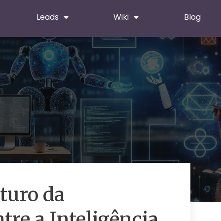
Leads
Wiki
Blog
turo da
re a Inteligência