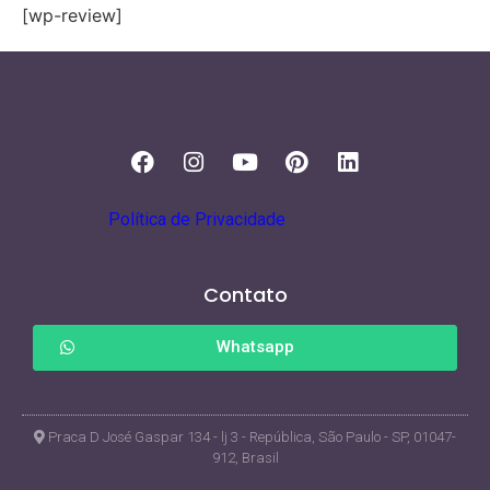
[wp-review]
Política de Privacidade
Contato
Whatsapp
Praca D José Gaspar 134 - lj 3 - República, São Paulo - SP, 01047-
912, Brasil