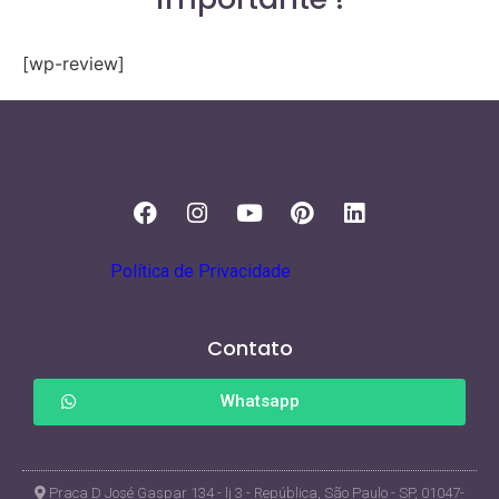
[wp-review]
Política de Privacidade
Contato
Whatsapp
Praca D José Gaspar 134 - lj 3 - República, São Paulo - SP, 01047-