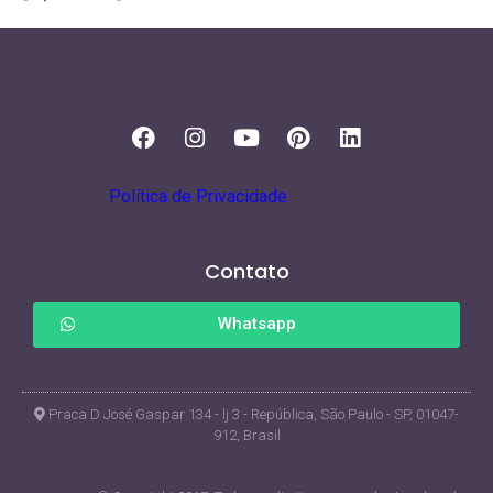
Política de Privacidade
Contato
Whatsapp
Praca D José Gaspar 134 - lj 3 - República, São Paulo - SP, 01047-
912, Brasil