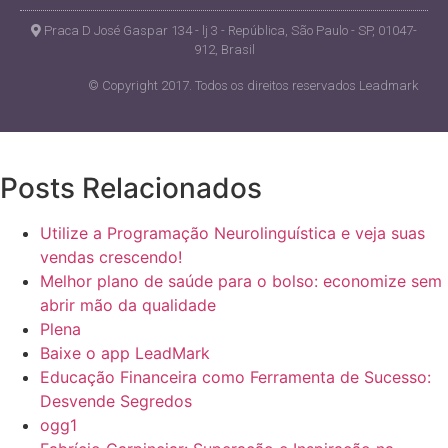
Praca D José Gaspar 134 - lj 3 - República, São Paulo - SP, 01047-
912, Brasil
© Copyright 2017. Todos os direitos reservados Leadmark
Posts Relacionados
Utilize a Programação Neurolinguística e veja suas
vendas crescendo!
Melhor plano de saúde para o bolso: economize sem
abrir mão da qualidade
Plena
Baixe o app LeadMark
Educação Financeira como Ferramenta de Sucesso:
Desvende Segredos
ogg1