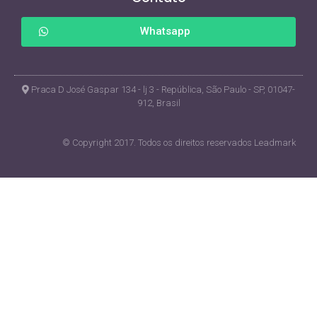
Whatsapp
Praca D José Gaspar 134 - lj 3 - República, São Paulo - SP, 01047-
912, Brasil
© Copyright 2017. Todos os direitos reservados Leadmark