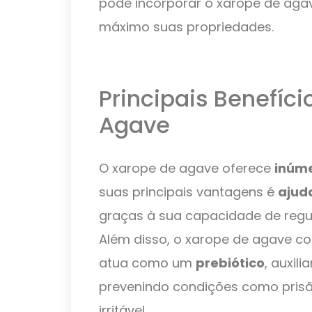
pode incorporar o xarope de agav
máximo suas propriedades.
Principais Benefíc
Agave
O xarope de agave oferece
inúme
suas principais vantagens é
ajud
graças à sua capacidade de regul
Além disso, o xarope de agave con
atua como um
prebiótico
, auxil
prevenindo condições como prisão
irritável.