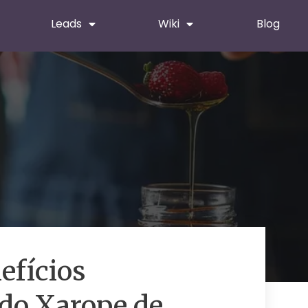
Leads
Wiki
Blog
efícios
do Xarope de