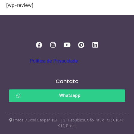
[wp-review]
Política de Privacidade
Contato
Whatsapp
Praca D José Gaspar 134 - lj 3 - República, São Paulo - SP, 01047-
912, Brasil