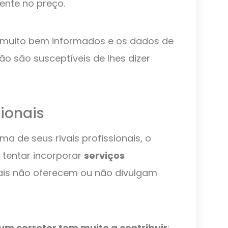
nte no preço.
o muito bem informados e os dados de
ão são susceptíveis de lhes dizer
ionais
a de seus rivais profissionais, o
 tentar incorporar
serviços
ais não oferecem ou não divulgam
um corretor tem muito a contribuir
: