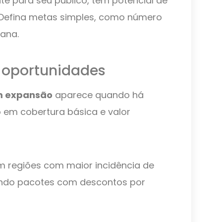
te para seu público, tem potencial de
. Defina metas simples, como número
ana.
 oportunidades
em expansão
aparece quando há
em cobertura básica e valor
m regiões com maior incidência de
cendo pacotes com descontos por