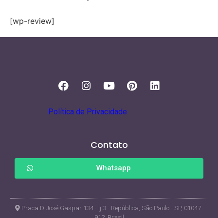
[wp-review]
Política de Privacidade
Contato
Whatsapp
Praca D José Gaspar 134 - lj 3 - República, São Paulo - SP, 01047-
912, Brasil