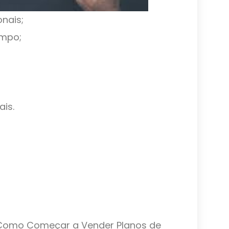
onais;
empo;
is.
 Como Começar a Vender Planos de