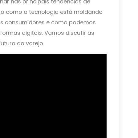
lhar nas principais tendências de
ndo como a tecnologia está moldando
os consumidores e como podemos
formas digitais. Vamos discutir as
uturo do varejo.