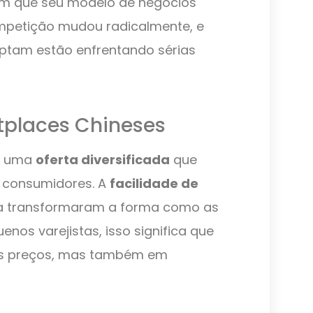
sem que seu modelo de negócios
ompetição mudou radicalmente, e
ptam estão enfrentando sérias
tplaces Chineses
m uma
oferta diversificada
que
os consumidores. A
facilidade de
da transformaram a forma como as
os varejistas, isso significa que
os preços, mas também em