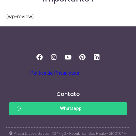
[wp-review]
Política de Privacidade
Contato
Whatsapp
Praca D José Gaspar 134 - lj 3 - República, São Paulo - SP, 01047-