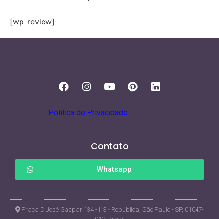
[wp-review]
Política de Privacidade
Contato
Whatsapp
Praca D José Gaspar 134 - lj 3 - República, São Paulo - SP, 01047-
912, Brasil