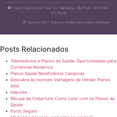
Praca D José Gaspar 134 - lj 3 - República, São Paulo - SP, 01047-
912, Brasil
© Copyright 2017. Todos os direitos reservados Leadmark
Posts Relacionados
Telemedicina e Planos de Saúde: Oportunidades para
Corretores Modernos
Planos Saúde Beneficência Campinas
Descubra as Incríveis Vantagens de Vender Planos
Amil
Hapvida
Recusa de Cobertura: Como Lidar com os Planos de
Saúde
Porto Seguro