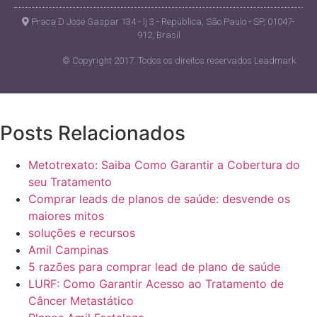
Praca D José Gaspar 134 - lj 3 - República, São Paulo - SP, 01047-
912, Brasil
© Copyright 2017. Todos os direitos reservados Leadmark
Posts Relacionados
Metotrexato: Saiba Como Garantir a Cobertura do
seu Tratamento
Comprar leads de planos de saúde: desvende os
maiores mitos
soluções e recursos
Amil Campinas
5 razões para comprar lead de plano de saúde
LURF: Como Garantir Acesso ao Tratamento de
Câncer Metastático