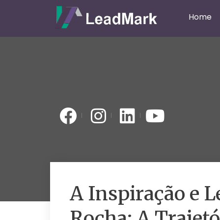
Home
A Inspiração e 
Rocha: A Trajetó