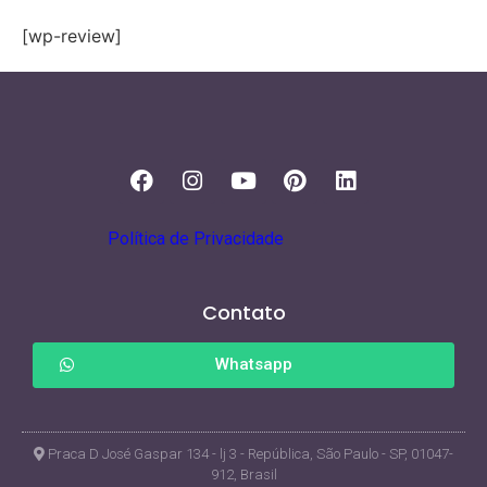
[wp-review]
Política de Privacidade
Contato
Whatsapp
Praca D José Gaspar 134 - lj 3 - República, São Paulo - SP, 01047-
912, Brasil