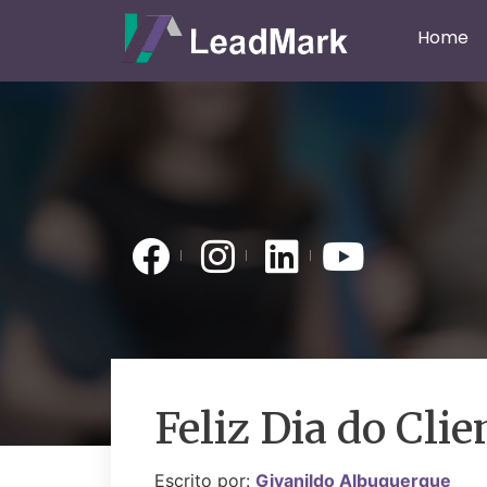
Home
Feliz Dia do Clie
Escrito por:
Givanildo Albuquerque