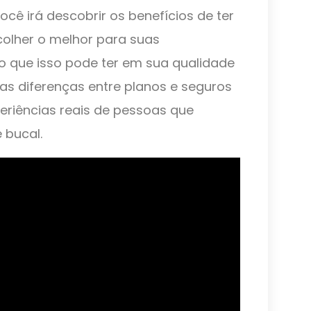
você irá descobrir os benefícios de ter
olher o melhor para suas
o que isso pode ter em sua qualidade
s diferenças entre planos e seguros
eriências reais de pessoas que
 bucal.