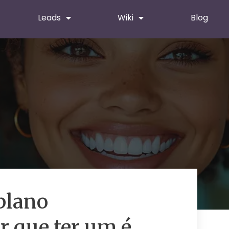
Leads
Wiki
Blog
plano
r que ter um é