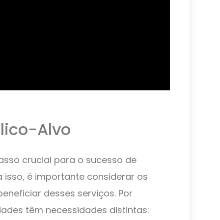
lico-Alvo
sso crucial para o sucesso de
 isso, é importante considerar os
eneficiar desses serviços. Por
dades têm necessidades distintas: