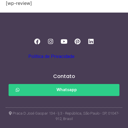
[wp-review]
Política de Privacidade
Contato
Whatsapp
Praca D José Gaspar 134 - lj 3 - República, São Paulo - SP, 01047-
912, Brasil