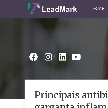
Home
Principais antib
garganta inflam