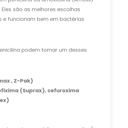
. Eles são as melhores escolhas
s e funcionam bem em bactérias
penicilina podem tomar um desses
max , Z-Pak)
cefixima (Suprax), cefuroxima
lex)