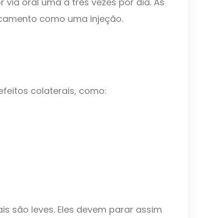
r via oral uma a três vezes por dia. Às
icamento como uma injeção.
feitos colaterais, como:
is são leves. Eles devem parar assim