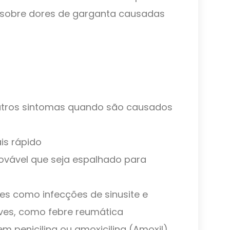
o sobre dores de garganta causadas
outros sintomas quando são causados ​​
is rápido
vável que seja espalhado para
es como infecções de sinusite e
ves, como febre reumática
 penicilina ou amoxicilina (Amoxil)