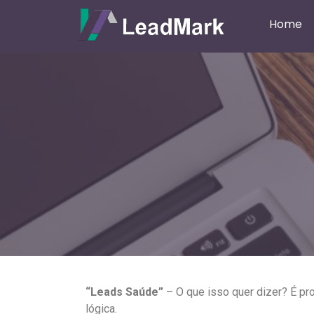
Home
“Leads Saúde”
– O que isso quer dizer? É pr
lógica.